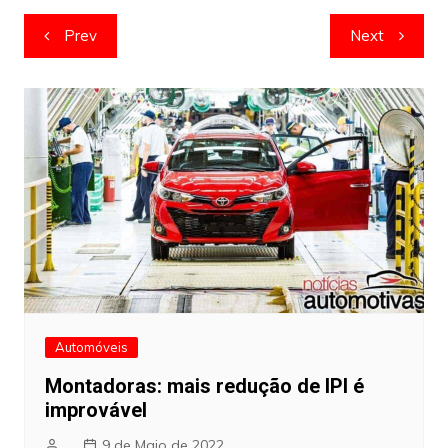
Navegação
Prev
Next
de
artigos
Automóveis
Montadoras: mais redução de IPI é
improvável
9 de Maio de 2022