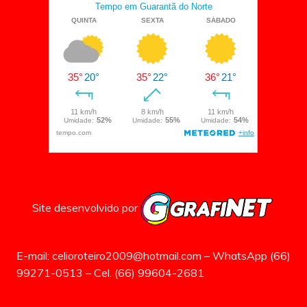
Site desenvolvido por
E-mail: celioroteiro2009@hotmail.com – WhatsApp (66)
99271-0513 – Cel. (66) 99604-2681