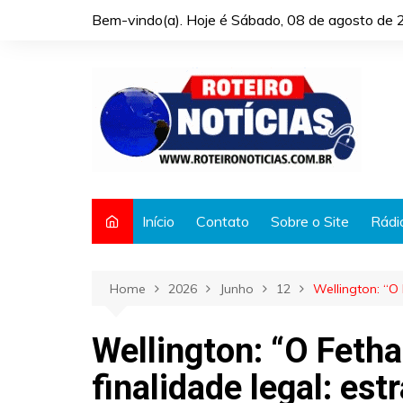
Skip
Bem-vindo(a). Hoje é
Sábado, 08 de agosto de 
to
content
Início
Contato
Sobre o Site
Rádi
Home
2026
Junho
12
Wellington: “O
Wellington: “O Feth
finalidade legal: est