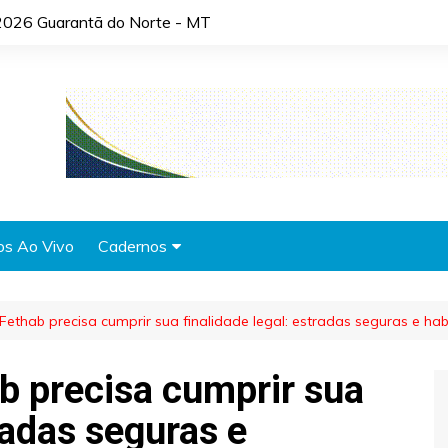
2026 Guarantã do Norte - MT
os Ao Vivo
Cadernos
Agronotícias
 Fethab precisa cumprir sua finalidade legal: estradas seguras e h
Automóveis
Brasil
ab precisa cumprir sua
Cidades
radas seguras e
Cultura