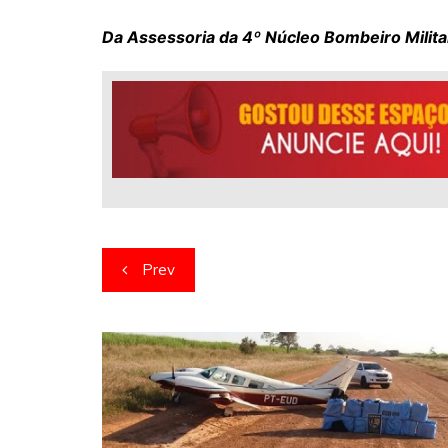
Da Assessoria da 4º Núcleo Bombeiro Milita
Navegação
Prev
de
artigos