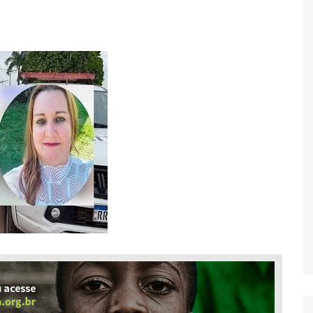
Economia
Esportes
Fama e TV
Justiça
Mundo
Política
Saúde