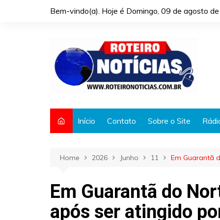
Skip
Bem-vindo(a). Hoje é
Domingo, 09 de agosto de
to
content
Início
Contato
Sobre o Site
Rádi
Home
2026
Junho
11
Em Guarantã do
Em Guarantã do Nort
após ser atingido po