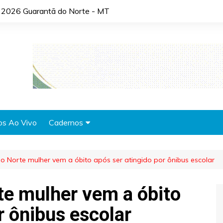
 2026 Guarantã do Norte - MT
os Ao Vivo
Cadernos
Agronotícias
 Norte mulher vem a óbito após ser atingido por ônibus escolar
Automóveis
Brasil
e mulher vem a óbito
Cidades
r ônibus escolar
Cultura