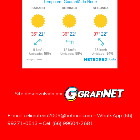
Site desenvolvido por
E-mail: celioroteiro2009@hotmail.com – WhatsApp (66)
99271-0513 – Cel. (66) 99604-2681