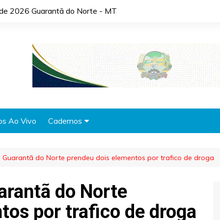
o de 2026 Guarantã do Norte - MT
os Ao Vivo
Cadernos
Agronotícias
 de Guarantã do Norte prendeu dois elementos por trafico de droga
Automóveis
Brasil
uarantã do Norte
Cidades
tos por trafico de droga
Cultura