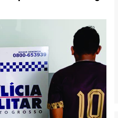
Economia
Esportes
Fama e TV
Justiça
Mundo
Política
Saúde