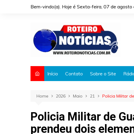
Skip
Bem-vindo(a). Hoje é
Sexta-feira, 07 de agost
to
content
Início
Contato
Sobre o Site
Rádi
Home
2026
Maio
21
Policia Militar
Policia Militar de G
prendeu dois elemen