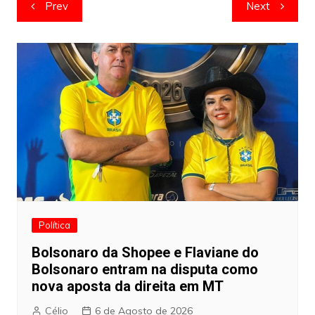
Navegação
Prev
Next
de
artigos
Política
Bolsonaro da Shopee e Flaviane do
Bolsonaro entram na disputa como
nova aposta da direita em MT
Célio
6 de Agosto de 2026