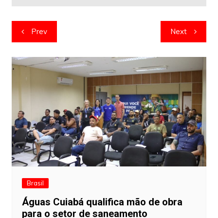
Navegação
Prev
Next
de
artigos
Brasil
Águas Cuiabá qualifica mão de obra
para o setor de saneamento