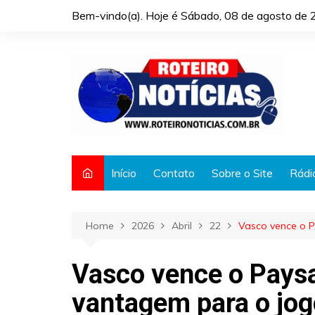
Skip
Bem-vindo(a). Hoje é
Sábado, 08 de agosto de 
to
content
Início
Contato
Sobre o Site
Rádi
Home
2026
Abril
22
Vasco vence o P
Vasco vence o Paysa
vantagem para o jog