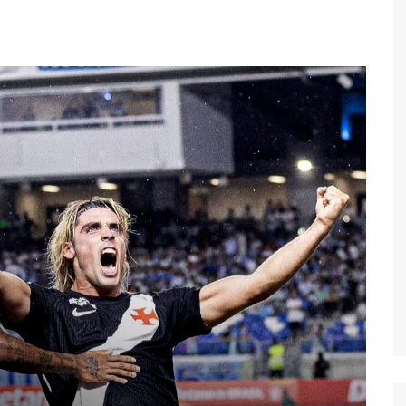
Economia
Esportes
Fama e TV
Justiça
Mundo
Política
Saúde