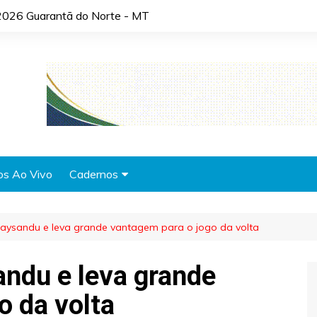
2026 Guarantã do Norte - MT
os Ao Vivo
Cadernos
Agronotícias
aysandu e leva grande vantagem para o jogo da volta
Automóveis
Brasil
ndu e leva grande
Cidades
o da volta
Cultura