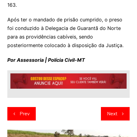
163.
Após ter o mandado de prisão cumprido, o preso
foi conduzido à Delegacia de Guarantã do Norte
para as providências cabíveis, sendo
posteriormente colocado à disposição da Justiça.
Por Assessoria | Polícia Civil-MT
Navegação
Prev
Next
de
artigos