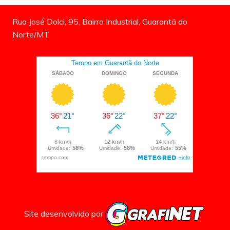
Rua José Dolci, 95, Bairro Industrial, Guarantã do
Norte/MT
Site desenvolvido por