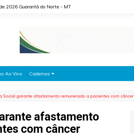
o de 2026 Guarantã do Norte - MT
os Ao Vivo
Cadernos
Agronotícias
ia Social garante afastamento remunerado a pacientes com câncer
Automóveis
Brasil
garante afastamento
Cidades
ntes com câncer
Cultura