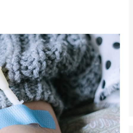
Economia
Esportes
Fama e TV
Justiça
Mundo
Política
Saúde