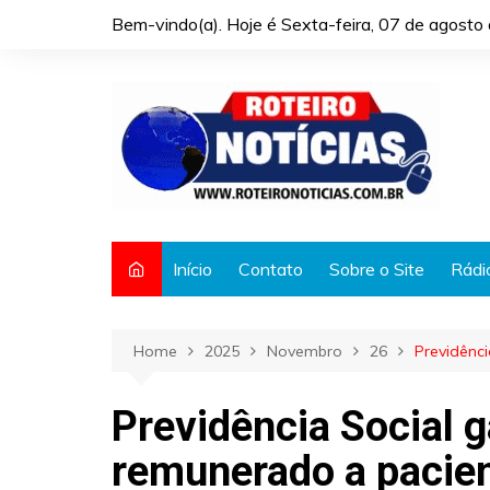
Skip
Bem-vindo(a). Hoje é
Sexta-feira, 07 de agost
to
content
Início
Contato
Sobre o Site
Rádi
Home
2025
Novembro
26
Previdênc
Previdência Social 
remunerado a pacie