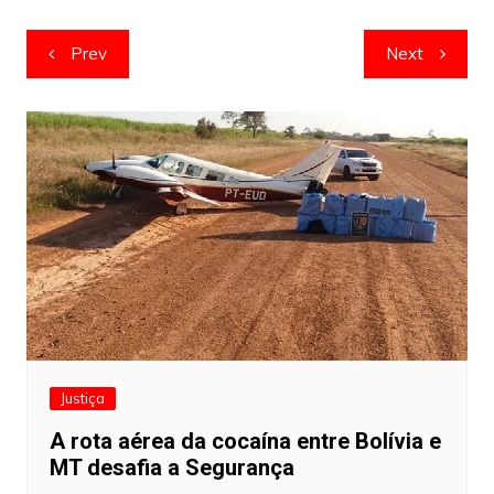
Navegação
Prev
Next
de
artigos
Justiça
A rota aérea da cocaína entre Bolívia e
MT desafia a Segurança