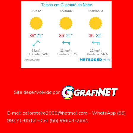
Site desenvolvido por
E-mail: celioroteiro2009@hotmail.com – WhatsApp (66)
99271-0513 – Cel. (66) 99604-2681