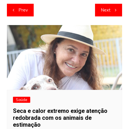
Navegação
Prev
Next
de
artigos
Saúde
Seca e calor extremo exige atenção
redobrada com os animais de
estimação