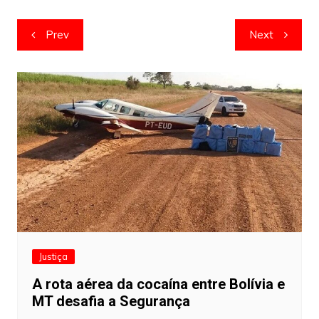
Navegação
Prev
Next
de
artigos
Justiça
A rota aérea da cocaína entre Bolívia e
MT desafia a Segurança