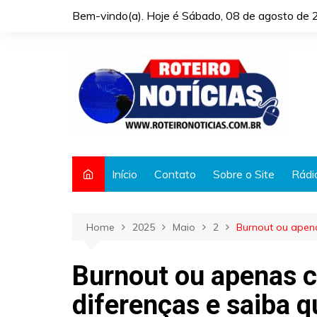
Skip
Bem-vindo(a). Hoje é
Sábado, 08 de agosto de 
to
content
Início
Contato
Sobre o Site
Rádi
Home
2025
Maio
2
Burnout ou apen
Burnout ou apenas 
diferenças e saiba 