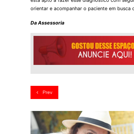
orientar e acompanhar o paciente em busca de
Da Assessoria
Navegação
Prev
de
artigos