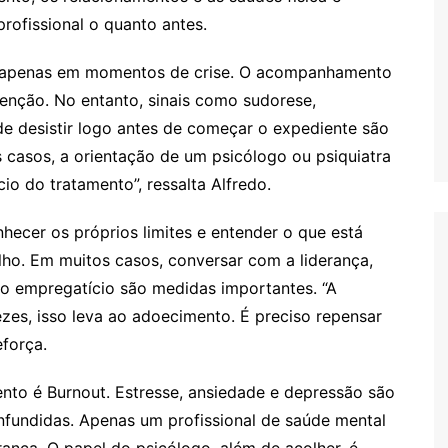
rofissional o quanto antes.
da apenas em momentos de crise. O acompanhamento
enção. No entanto, sinais como sudorese,
de desistir logo antes de começar o expediente são
 casos, a orientação de um psicólogo ou psiquiatra
cio do tratamento”, ressalta Alfredo.
ecer os próprios limites e entender o que está
ho. Em muitos casos, conversar com a liderança,
to empregatício são medidas importantes. “A
ezes, isso leva ao adoecimento. É preciso repensar
eforça.
nto é Burnout. Estresse, ansiedade e depressão são
fundidas. Apenas um profissional de saúde mental
ança. O papel do psicólogo, além de acolher, é