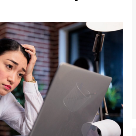
Economia
Esportes
Fama e TV
Justiça
Mundo
Política
Saúde