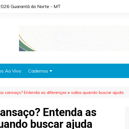
2026 Guarantã do Norte - MT
os Ao Vivo
Cadernos
Agronotícias
as cansaço? Entenda as diferenças e saiba quando buscar ajuda
Automóveis
Brasil
cansaço? Entenda as
Cidades
quando buscar ajuda
Cultura