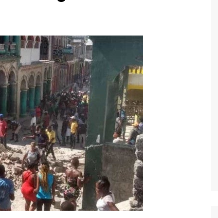
Economia
Esportes
Fama e TV
Justiça
Mundo
Política
Saúde