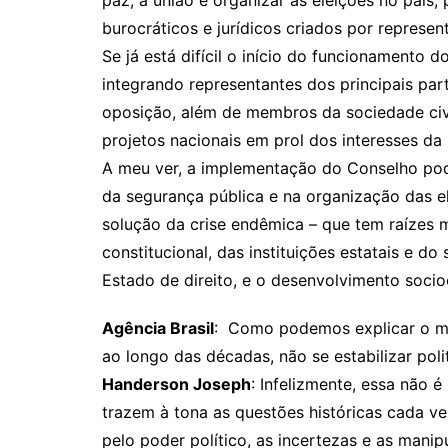
paz, a união e organizar as eleições no país
burocráticos e jurídicos criados por represent
Se já está difícil o início do funcionamento 
integrando representantes dos principais part
oposição, além de membros da sociedade civi
projetos nacionais em prol dos interesses da
A meu ver, a implementação do Conselho po
da segurança pública e na organização das e
solução da crise endêmica – que tem raízes 
constitucional, das instituições estatais e do
Estado de direito, e o desenvolvimento soci
Agência Brasil
: Como podemos explicar o mot
ao longo das décadas, não se estabilizar pol
Handerson Joseph
: Infelizmente, essa não 
trazem à tona as questões históricas cada v
pelo poder político, as incertezas e as manip