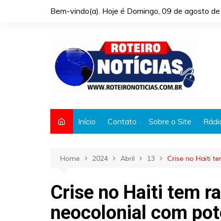
Skip
Bem-vindo(a). Hoje é
Domingo, 09 de agosto de
to
content
Início
Contato
Sobre o Site
Rádi
Home
2024
Abril
13
Crise no Haiti t
Crise no Haiti tem r
neocolonial com pot