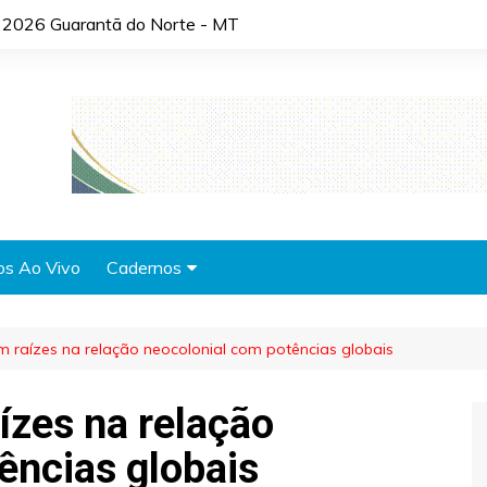
 2026 Guarantã do Norte - MT
os Ao Vivo
Cadernos
Agronotícias
em raízes na relação neocolonial com potências globais
Automóveis
Brasil
aízes na relação
Cidades
ências globais
Cultura