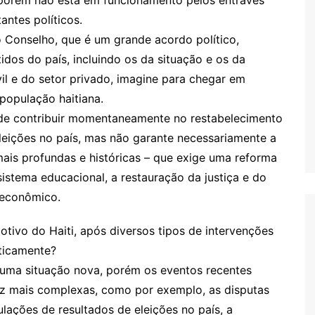
, porém não está em funcionamento pelos entraves
antes políticos.
do Conselho, que é um grande acordo político,
idos do país, incluindo os da situação e os da
l e do setor privado, imagine para chegar em
 população haitiana.
de contribuir momentaneamente no restabelecimento
leições no país, mas não garante necessariamente a
mais profundas e históricas – que exige uma reforma
 sistema educacional, a restauração da justiça e do
oeconômico.
ivo do Haiti, após diversos tipos de intervenções
iticamente?
é uma situação nova, porém os eventos recentes
ez mais complexas, como por exemplo, as disputas
ulações de resultados de eleições no país, a