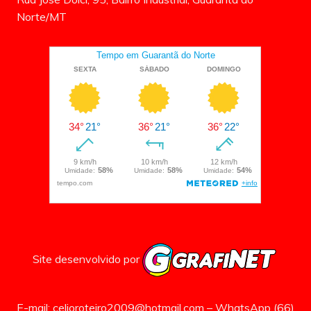
Norte/MT
Site desenvolvido por
E-mail: celioroteiro2009@hotmail.com – WhatsApp (66)