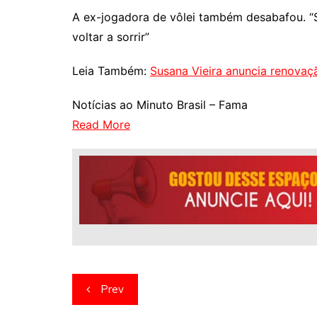
A ex-jogadora de vôlei também desabafou. “
voltar a sorrir”
Leia Também:
Susana Vieira anuncia renovaçã
Notícias ao Minuto Brasil – Fama
Read More
Navegação
Prev
de