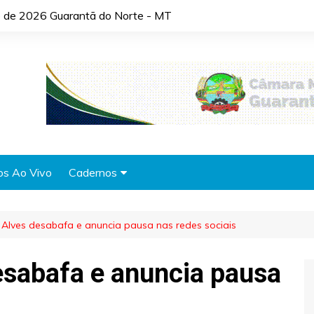
to de 2026 Guarantã do Norte - MT
os Ao Vivo
Cadernos
Agronotícias
 Alves desabafa e anuncia pausa nas redes sociais
Automóveis
Brasil
esabafa e anuncia pausa
Cidades
Cultura