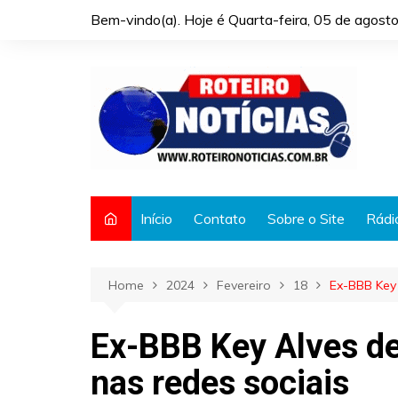
Skip
Bem-vindo(a). Hoje é
Quarta-feira, 05 de agos
to
content
Início
Contato
Sobre o Site
Rádi
Home
2024
Fevereiro
18
Ex-BBB Key
Ex-BBB Key Alves d
nas redes sociais