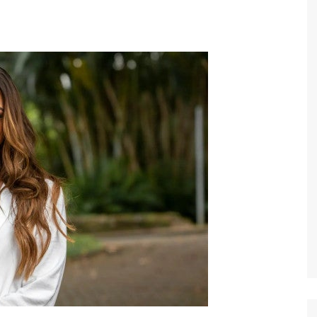
Economia
Esportes
Fama e TV
Justiça
Mundo
Política
Saúde