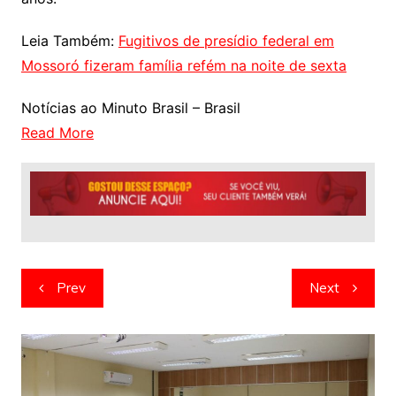
Leia Também:
Fugitivos de presídio federal em
Mossoró fizeram família refém na noite de sexta
Notícias ao Minuto Brasil – Brasil
Read More
Navegação
Prev
Next
de
artigos