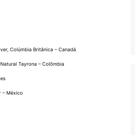
uver, Colúmbia Britânica – Canadá
 Natural Tayrona – Colômbia
les
ur – México