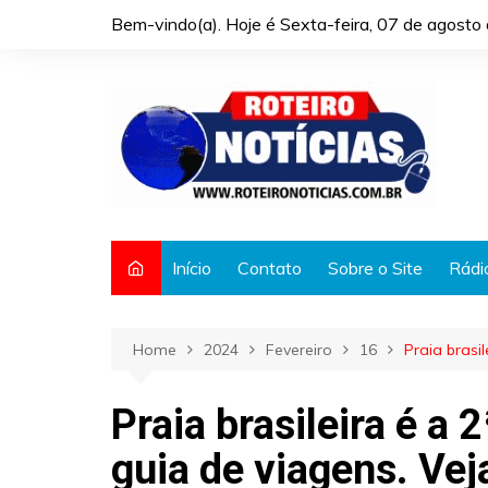
Skip
Bem-vindo(a). Hoje é
Sexta-feira, 07 de agost
to
content
Início
Contato
Sobre o Site
Rádi
Home
2024
Fevereiro
16
Praia brasi
Praia brasileira é a
guia de viagens. Veja