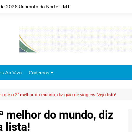
o de 2026 Guarantã do Norte - MT
os Ao Vivo
Cadernos
Agronotícias
leira é a 2ª melhor do mundo, diz guia de viagens. Veja lista!
Automóveis
Brasil
 2ª melhor do mundo, diz
Cidades
 lista!
Cultura