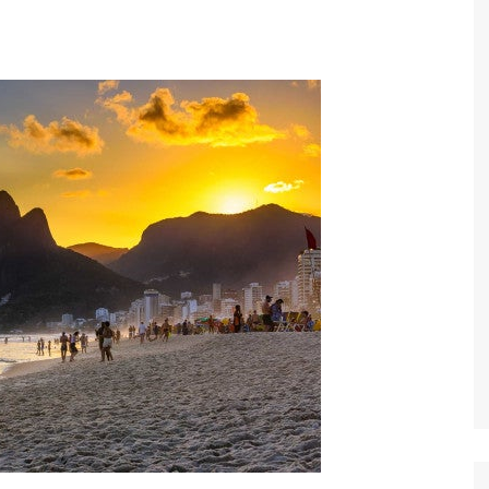
Economia
Esportes
Fama e TV
Justiça
Mundo
Política
Saúde