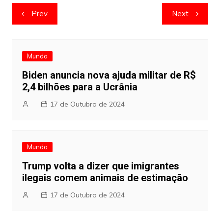
Navegação
Prev
Next
de
artigos
Mundo
Biden anuncia nova ajuda militar de R$
2,4 bilhões para a Ucrânia
17 de Outubro de 2024
Mundo
Trump volta a dizer que imigrantes
ilegais comem animais de estimação
17 de Outubro de 2024