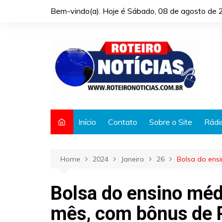
Skip
Bem-vindo(a). Hoje é
Sábado, 08 de agosto de 
to
content
Início
Contato
Sobre o Site
Rádi
Home
2024
Janeiro
26
Bolsa do ens
Bolsa do ensino méd
mês, com bônus de 