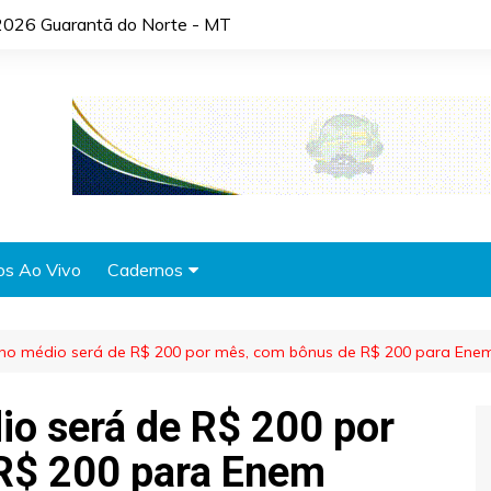
2026 Guarantã do Norte - MT
os Ao Vivo
Cadernos
Agronotícias
ino médio será de R$ 200 por mês, com bônus de R$ 200 para Ene
Automóveis
Brasil
io será de R$ 200 por
Cidades
R$ 200 para Enem
Cultura