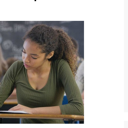
Economia
Esportes
Fama e TV
Justiça
Mundo
Política
Saúde