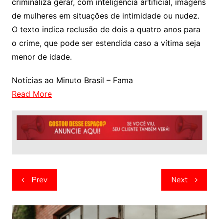
criminaliza gerar, com inteligência artificial, imagens
de mulheres em situações de intimidade ou nudez.
O texto indica reclusão de dois a quatro anos para
o crime, que pode ser estendida caso a vítima seja
menor de idade.
Notícias ao Minuto Brasil – Fama
Read More
Navegação
Prev
Next
de
artigos