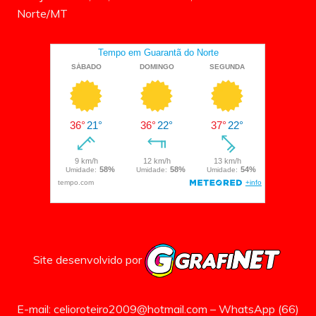
Norte/MT
Site desenvolvido por
E-mail: celioroteiro2009@hotmail.com – WhatsApp (66)