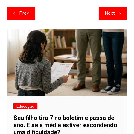
Navegação
Prev
Next
de
artigos
Educação
Seu filho tira 7 no boletim e passa de
ano. E se a média estiver escondendo
uma dificuldade?