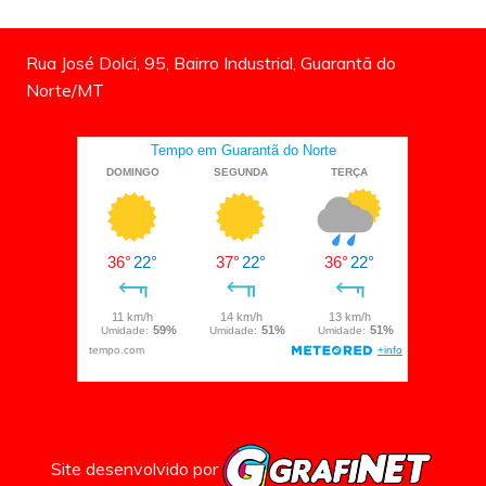
Rua José Dolci, 95, Bairro Industrial, Guarantã do
Norte/MT
Site desenvolvido por