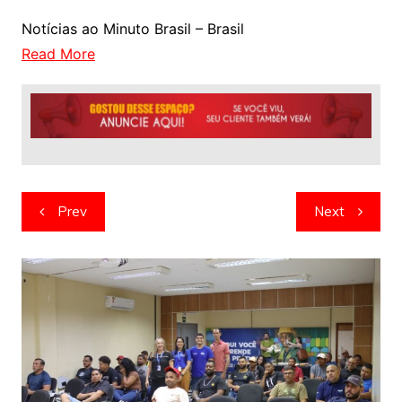
Notícias ao Minuto Brasil – Brasil
Read More
Navegação
Prev
Next
de
artigos