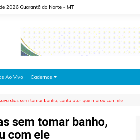
o de 2026 Guarantã do Norte - MT
os Ao Vivo
Cadernos
Agronotícias
ssava dias sem tomar banho, conta ator que morou com ele
Automóveis
Brasil
ias sem tomar banho,
Cidades
u com ele
Cultura