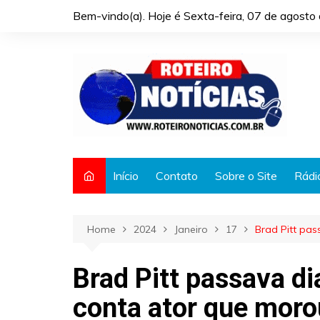
Skip
Bem-vindo(a). Hoje é
Sexta-feira, 07 de agost
to
content
Início
Contato
Sobre o Site
Rádi
Home
2024
Janeiro
17
Brad Pitt pa
Brad Pitt passava d
conta ator que moro