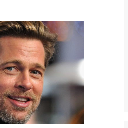
Economia
Esportes
Fama e TV
Justiça
Mundo
Política
Saúde