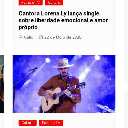
Fama e TV
Cultura
Cantora Lorena Ly lança single
sobre liberdade emocional e amor
próprio
Célio
22 de Maio de 2026
Cultura
Fama e TV