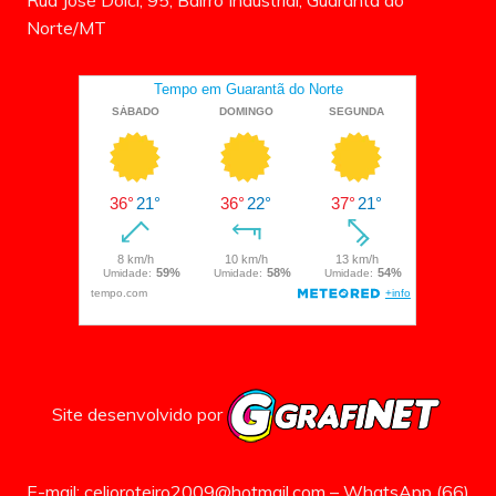
Norte/MT
Site desenvolvido por
E-mail: celioroteiro2009@hotmail.com – WhatsApp (66)