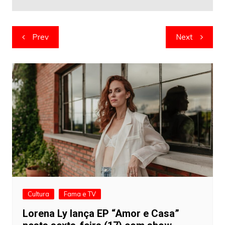
Navegação
Prev
Next
de
artigos
Cultura
Fama e TV
Lorena Ly lança EP “Amor e Casa”