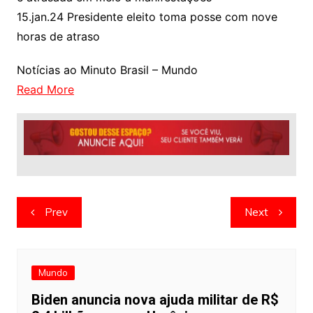
15.jan.24 Presidente eleito toma posse com nove
horas de atraso
Notícias ao Minuto Brasil – Mundo
Read More
Navegação
Prev
Next
de
artigos
Mundo
Biden anuncia nova ajuda militar de R$