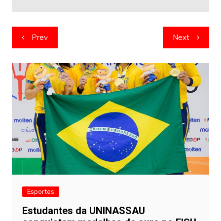
Navegação
Prev
Next
de
artigos
Esportes
Estudantes da UNINASSAU