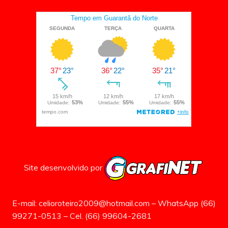
Site desenvolvido por
E-mail: celioroteiro2009@hotmail.com – WhatsApp (66)
99271-0513 – Cel. (66) 99604-2681