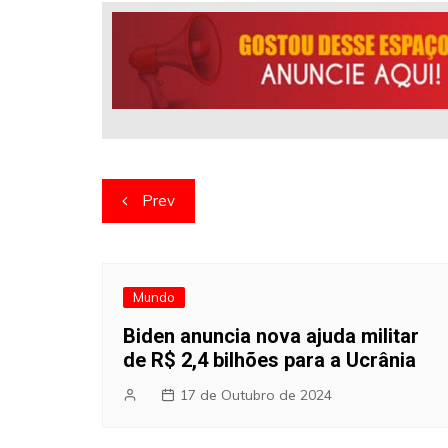
Navegação
Prev
de
artigos
Mundo
Biden anuncia nova ajuda militar
de R$ 2,4 bilhões para a Ucrânia
17 de Outubro de 2024