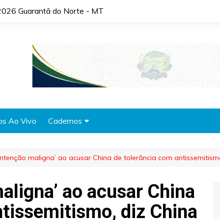
2026 Guarantã do Norte - MT
os Ao Vivo
Cadernos
Agronotícias
ntenção maligna’ ao acusar China de tolerância com antissemitism
Automóveis
Brasil
aligna’ ao acusar China
Cidades
ntissemitismo, diz China
Cultura