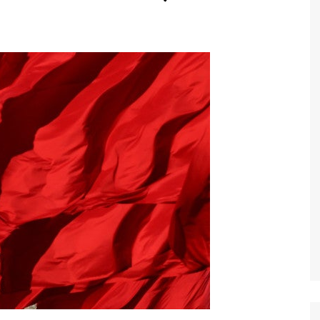
Economia
Esportes
Fama e TV
Justiça
Mundo
Política
Saúde