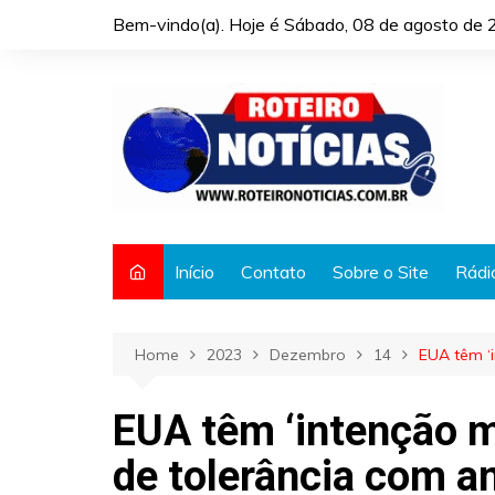
Skip
Bem-vindo(a). Hoje é
Sábado, 08 de agosto de 
to
content
Início
Contato
Sobre o Site
Rádi
Home
2023
Dezembro
14
EUA têm ‘i
EUA têm ‘intenção m
de tolerância com a