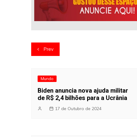
Navegação
Prev
de
artigos
Mundo
Biden anuncia nova ajuda militar
de R$ 2,4 bilhões para a Ucrânia
17 de Outubro de 2024