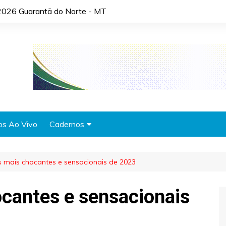
2026 Guarantã do Norte - MT
os Ao Vivo
Cadernos
Agronotícias
s mais chocantes e sensacionais de 2023
Automóveis
Brasil
ocantes e sensacionais
Cidades
Cultura