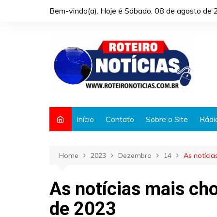
Skip
Bem-vindo(a). Hoje é
Sábado, 08 de agosto de 
to
content
Início
Contato
Sobre o Site
Rádi
Home
2023
Dezembro
14
As notícia
As notícias mais ch
de 2023