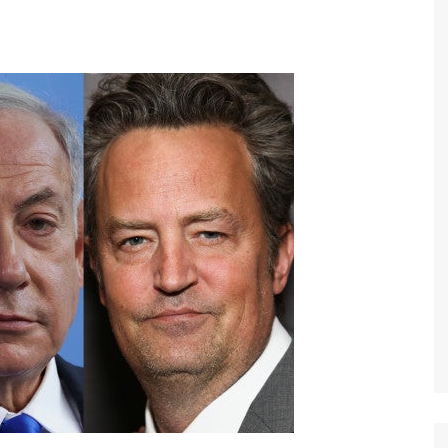
Economia
Esportes
Fama e TV
Justiça
Mundo
Política
Saúde