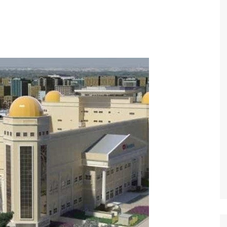
Economia
Esportes
Fama e TV
Justiça
Mundo
Política
Saúde