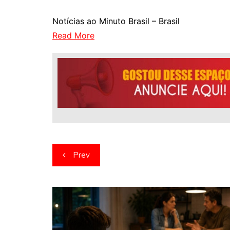
Notícias ao Minuto Brasil – Brasil
Read More
Navegação
Prev
de
artigos