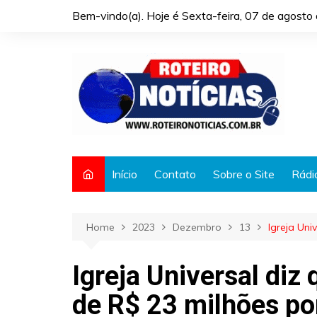
Skip
Bem-vindo(a). Hoje é
Sexta-feira, 07 de agost
to
content
Início
Contato
Sobre o Site
Rádi
Home
2023
Dezembro
13
Igreja Uni
Igreja Universal diz 
de R$ 23 milhões po