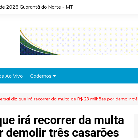
o de 2026 Guarantã do Norte - MT
os Ao Vivo
Cadernos
Agronotícias
versal diz que irá recorrer da multa de R$ 23 milhões por demolir t
Automóveis
Brasil
que irá recorrer da multa
Cidades
r demolir três casarões
Cultura