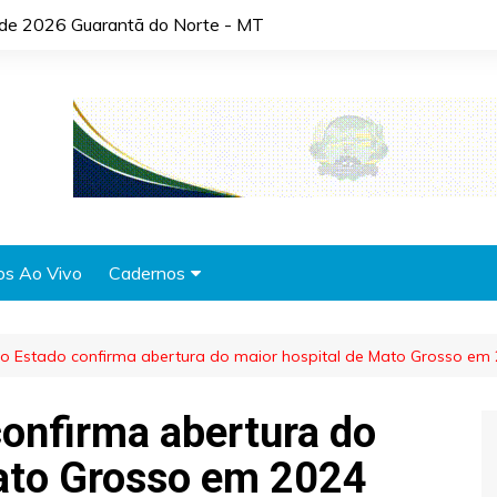
o de 2026 Guarantã do Norte - MT
os Ao Vivo
Cadernos
Agronotícias
o Estado confirma abertura do maior hospital de Mato Grosso em
Automóveis
Brasil
onfirma abertura do
Cidades
Mato Grosso em 2024
Cultura