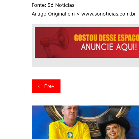
Fonte: Só Notícias
Artigo Original em > www.sonoticias.com.br
Navegação
Prev
de
artigos