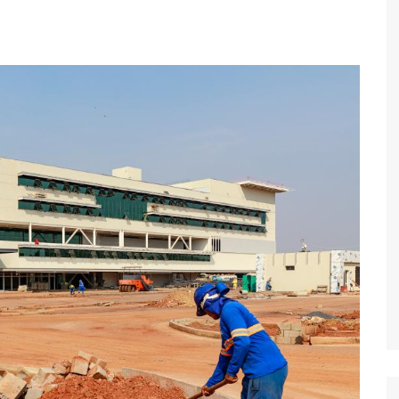
Economia
Esportes
Fama e TV
Justiça
Mundo
Política
Saúde