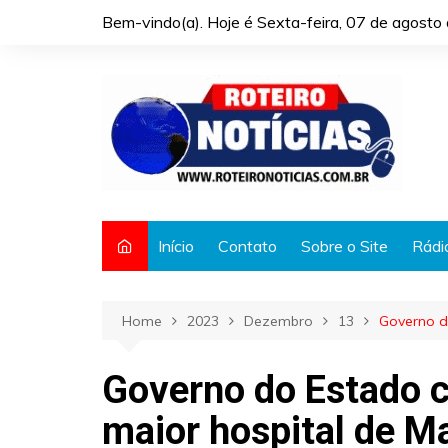
Skip
Bem-vindo(a). Hoje é
Sexta-feira, 07 de agost
to
content
Início
Contato
Sobre o Site
Rádi
Home
2023
Dezembro
13
Governo d
Governo do Estado c
maior hospital de 