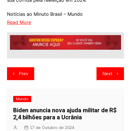
sua corrida pela reeleição em 2024.
Notícias ao Minuto Brasil – Mundo
Read More
Navegação
Prev
Next
de
artigos
Mundo
Biden anuncia nova ajuda militar de R$
2,4 bilhões para a Ucrânia
17 de Outubro de 2024