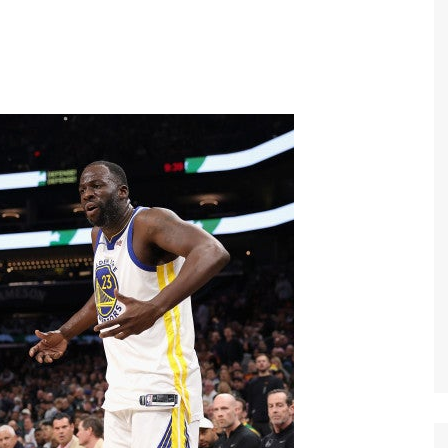
Economia
Esportes
Fama e TV
Justiça
Mundo
Política
Saúde