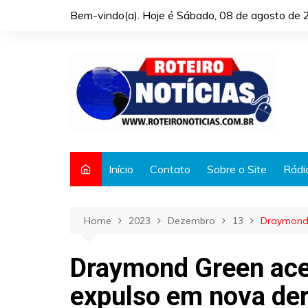
Skip
Bem-vindo(a). Hoje é
Sábado, 08 de agosto de 
to
content
Início
Contato
Sobre o Site
Rádi
Home
2023
Dezembro
13
Draymond 
Draymond Green acer
expulso em nova der