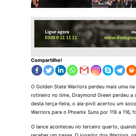
Compartilhe!
O Golden State Warriors perdeu mais uma na
rotineiro no time, Draymond Green perdeu a 
desta terça-feira, o ala-pivô acertou um soc
Warriors para o Phoenix Suns por 119 a 116, f
O lance aconteceu no terceiro quarto, quand
receber um passe. O jogador dos Warriors, na