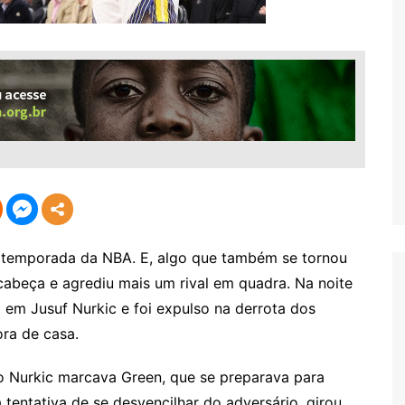
 temporada da NBA. E, algo que também se tornou
cabeça e agrediu mais um rival em quadra. Na noite
o em Jusuf Nurkic e foi expulso na derrota dos
ora de casa.
o Nurkic marcava Green, que se preparava para
 tentativa de se desvencilhar do adversário, girou