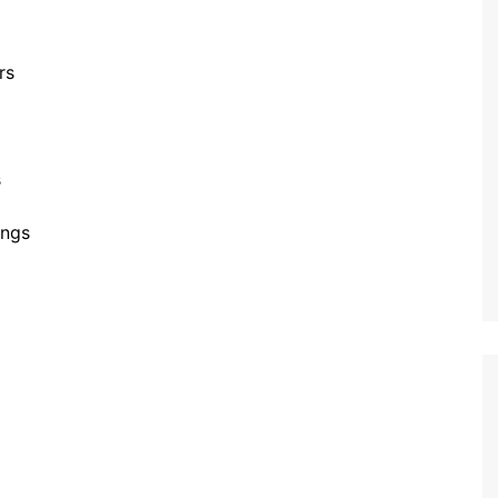
rs
s
ings