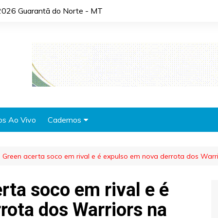
2026 Guarantã do Norte - MT
os Ao Vivo
Cadernos
Agronotícias
Green acerta soco em rival e é expulso em nova derrota dos Warr
Automóveis
Brasil
ta soco em rival e é
Cidades
rota dos Warriors na
Cultura