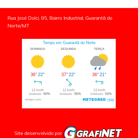
Rua José Dolci, 95, Bairro Industrial, Guarantã do
Norte/MT
Site desenvolvido por