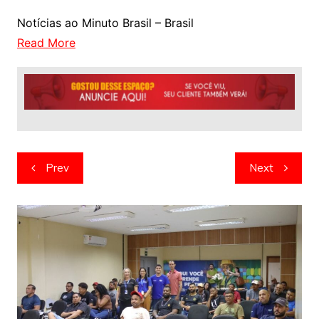
Notícias ao Minuto Brasil – Brasil
Read More
Navegação
Prev
Next
de
artigos