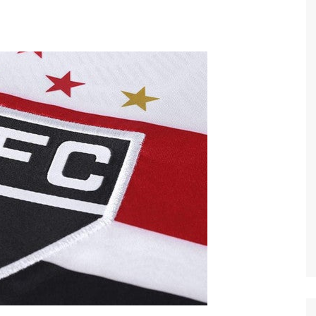
Economia
Esportes
Fama e TV
Justiça
Mundo
Política
Saúde