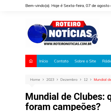
Skip
Bem-vindo(a). Hoje é
Sexta-feira, 07 de agost
to
content
Início
Contato
Sobre o Site
Rádi
Home
2023
Dezembro
12
Mundial de
Mundial de Clubes: q
foram campeões?