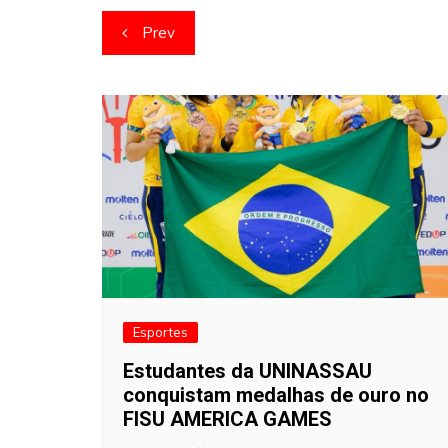
Navegação
Prev
de
artigos
Esportes
Estudantes da UNINASSAU
conquistam medalhas de ouro no
FISU AMERICA GAMES