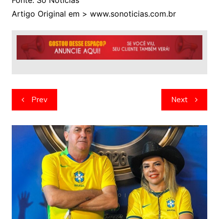
Artigo Original em > www.sonoticias.com.br
Navegação
Prev
Next
de
artigos