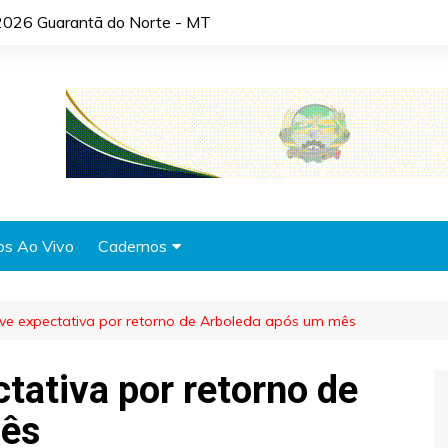
2026 Guarantã do Norte - MT
os Ao Vivo
Cadernos
Agronotícias
ive expectativa por retorno de Arboleda após um mês
Automóveis
Brasil
tativa por retorno de
Cidades
mês
Cultura