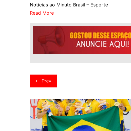
Notícias ao Minuto Brasil – Esporte
Read More
Navegação
Prev
de
artigos