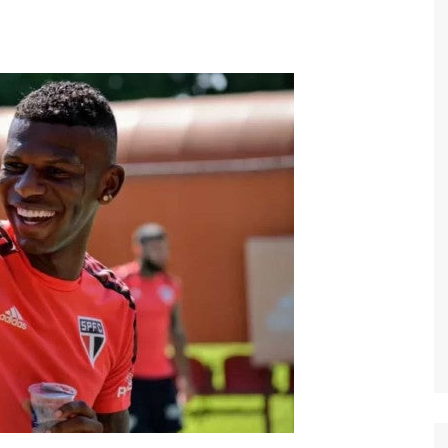
Economia
Esportes
Fama e TV
Justiça
Mundo
Política
Saúde