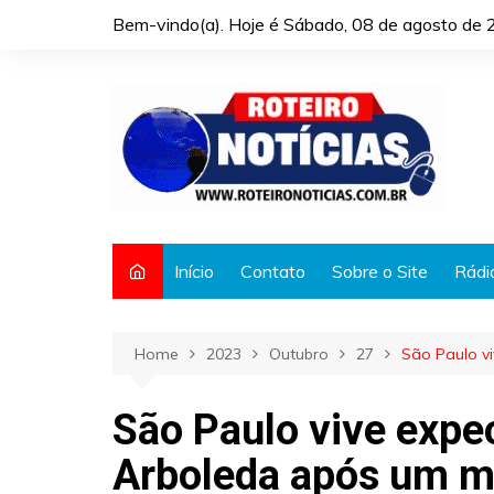
Skip
Bem-vindo(a). Hoje é
Sábado, 08 de agosto de 
to
content
Início
Contato
Sobre o Site
Rádi
Home
2023
Outubro
27
São Paulo v
São Paulo vive expec
Arboleda após um 