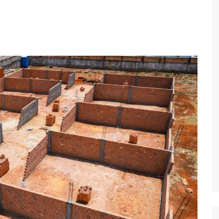
Economia
Esportes
Fama e TV
Justiça
Mundo
Política
Saúde