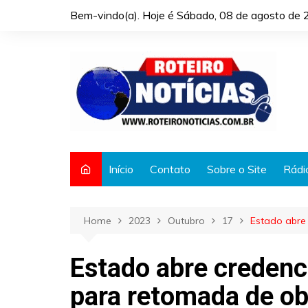
Skip
Bem-vindo(a). Hoje é
Sábado, 08 de agosto de 
to
content
Início
Contato
Sobre o Site
Rádi
Home
2023
Outubro
17
Estado abre
Estado abre creden
para retomada de ob