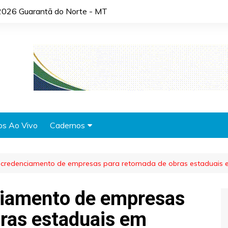
2026 Guarantã do Norte - MT
os Ao Vivo
Cadernos
Agronotícias
 credenciamento de empresas para retomada de obras estaduais
Automóveis
Brasil
ciamento de empresas
Cidades
ras estaduais em
Cultura