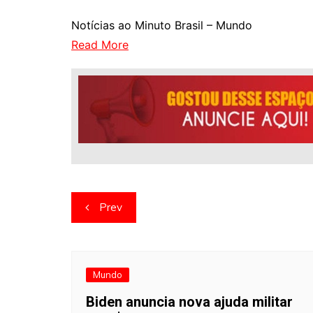
Notícias ao Minuto Brasil – Mundo
Read More
Navegação
Prev
de
artigos
Mundo
Biden anuncia nova ajuda militar