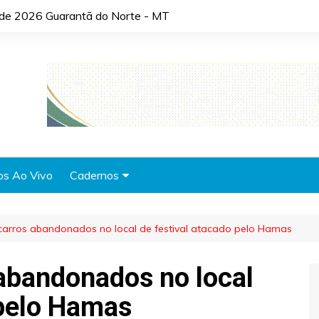
o de 2026 Guarantã do Norte - MT
os Ao Vivo
Cadernos
Agronotícias
carros abandonados no local de festival atacado pelo Hamas
Automóveis
Brasil
abandonados no local
Cidades
 pelo Hamas
Cultura