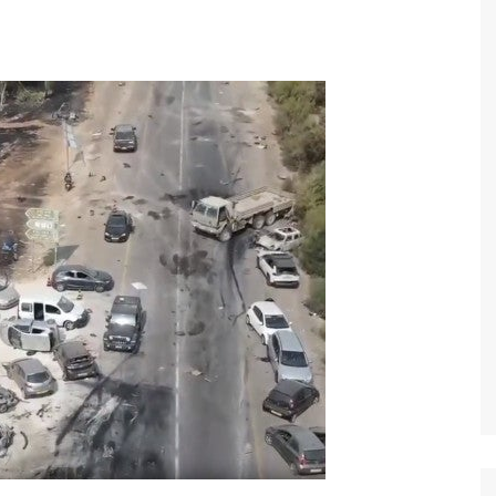
Economia
Esportes
Fama e TV
Justiça
Mundo
Política
Saúde