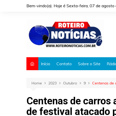
Skip
Bem-vindo(a). Hoje é
Sexta-feira, 07 de agost
to
content
Início
Contato
Sobre o Site
Rádi
Home
2023
Outubro
9
Centenas de 
Centenas de carros 
de festival atacado