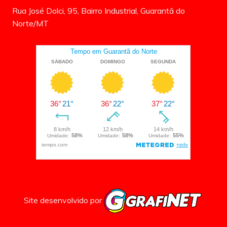
Rua José Dolci, 95, Bairro Industrial, Guarantã do
Norte/MT
Site desenvolvido por