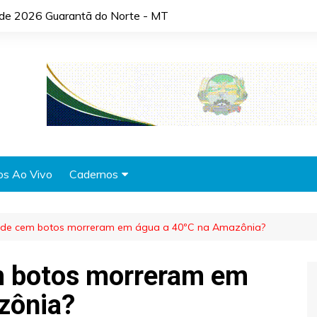
o de 2026 Guarantã do Norte - MT
os Ao Vivo
Cadernos
Agronotícias
 de cem botos morreram em água a 40ºC na Amazônia?
Automóveis
Brasil
m botos morreram em
Cidades
zônia?
Cultura