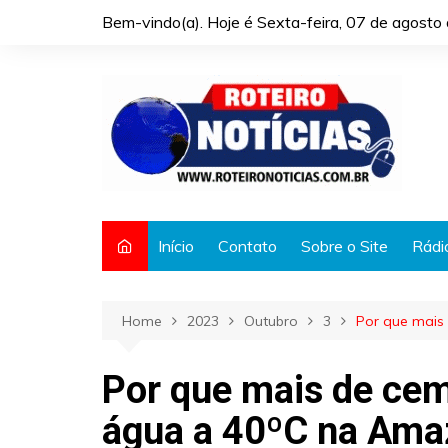
Skip
Bem-vindo(a). Hoje é
Sexta-feira, 07 de agost
to
content
Início
Contato
Sobre o Site
Rádi
Home
2023
Outubro
3
Por que mais
Por que mais de ce
água a 40ºC na Ama