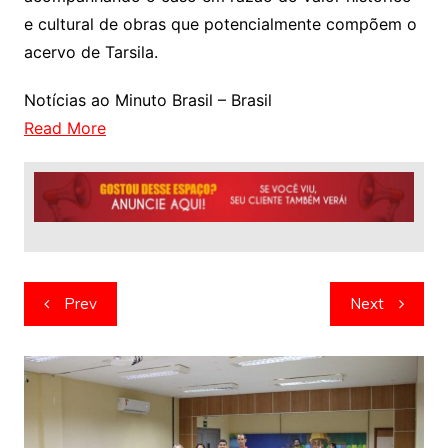
e cultural de obras que potencialmente compõem o
acervo de Tarsila.
Notícias ao Minuto Brasil – Brasil
Read More
Navegação
Prev
Next
de
artigos