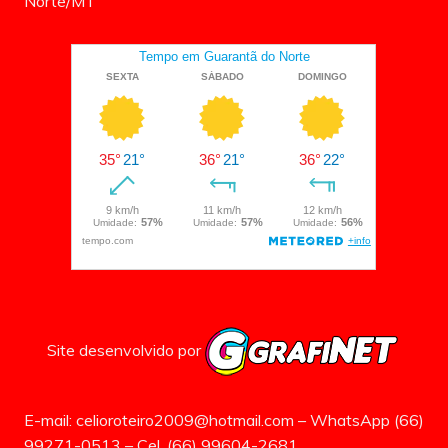
Norte/MT
Site desenvolvido por
E-mail: celioroteiro2009@hotmail.com – WhatsApp (66)
99271-0513 – Cel. (66) 99604-2681