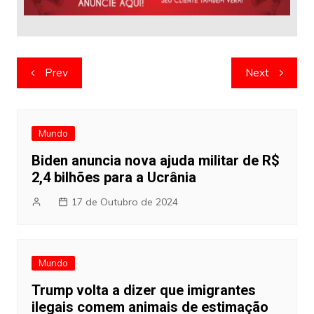
Navegação
Prev
Next
de
artigos
Mundo
Biden anuncia nova ajuda militar de R$
2,4 bilhões para a Ucrânia
17 de Outubro de 2024
Mundo
Trump volta a dizer que imigrantes
ilegais comem animais de estimação