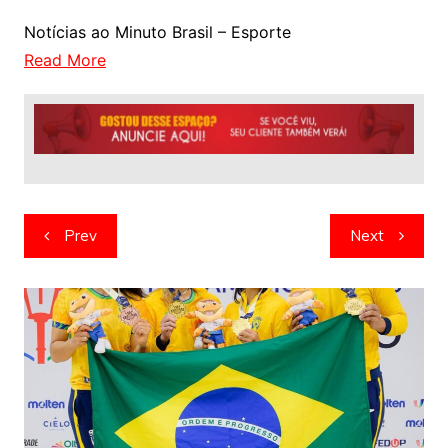
Notícias ao Minuto Brasil – Esporte
Read More
Navegação
Prev
Next
de
artigos