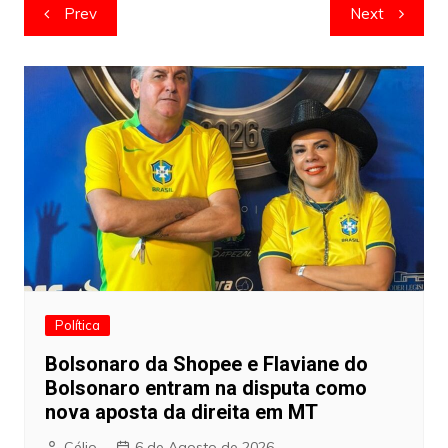
Navegação
Prev
Next
de
artigos
Política
Bolsonaro da Shopee e Flaviane do
Bolsonaro entram na disputa como
nova aposta da direita em MT
Célio
6 de Agosto de 2026