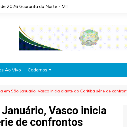
o de 2026 Guarantã do Norte - MT
os Ao Vivo
Cadernos
Agronotícias
a em São Januário, Vasco inicia diante do Coritiba série de confron
Automóveis
Brasil
Januário, Vasco inicia
Cidades
érie de confrontos
Cultura