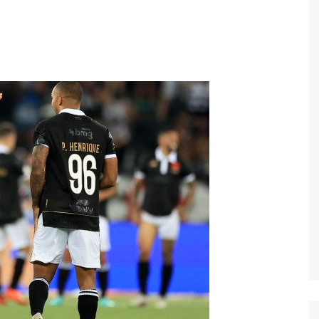
Economia
Esportes
Fama e TV
Justiça
Mundo
Política
Saúde