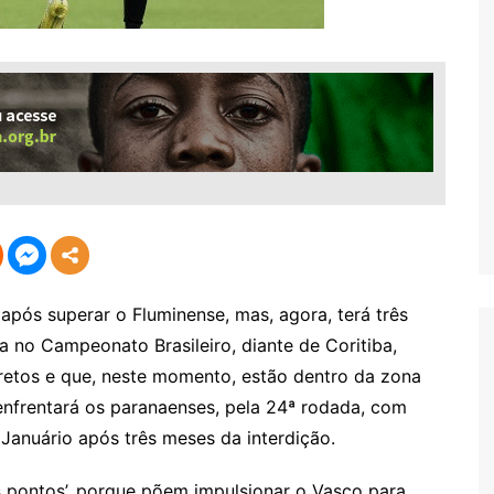
pós superar o Fluminense, mas, agora, terá três
a no Campeonato Brasileiro, diante de Coritiba,
retos e que, neste momento, estão dentro da zona
 enfrentará os paranaenses, pela 24ª rodada, com
 Januário após três meses da interdição.
is pontos’, porque põem impulsionar o Vasco para