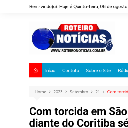
Skip
Bem-vindo(a). Hoje é
Quinta-feira, 06 de agost
to
content
Início
Contato
Sobre o Site
Rádi
Home
2023
Setembro
21
Com torcid
Com torcida em São 
diante do Coritiba s