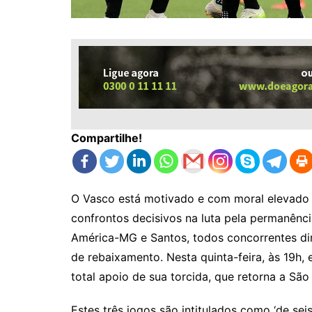
Compartilhe!
O Vasco está motivado e com moral elevado a
confrontos decisivos na luta pela permanênci
América-MG e Santos, todos concorrentes di
de rebaixamento. Nesta quinta-feira, às 19h,
total apoio de sua torcida, que retorna a São
Estes três jogos são intitulados como ‘de se