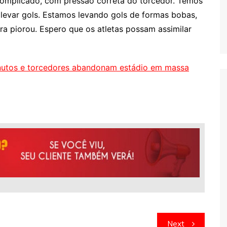
complicado, com pressão correta do torcedor. Temos
 levar gols. Estamos levando gols de formas bobas,
gora piorou. Espero que os atletas possam assimilar
nutos e torcedores abandonam estádio em massa
Next