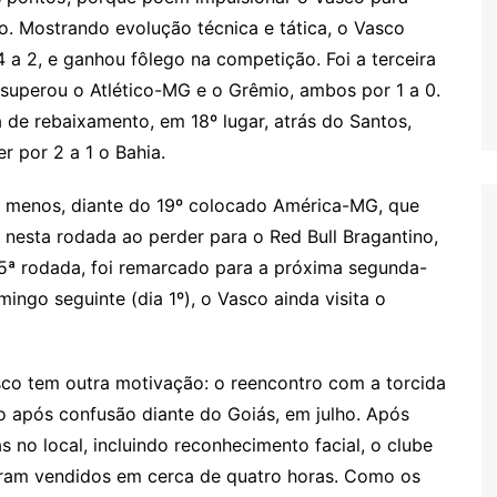
xo. Mostrando evolução técnica e tática, o Vasco
4 a 2, e ganhou fôlego na competição. Foi a terceira
 superou o Atlético-MG e o Grêmio, ambos por 1 a 0.
 de rebaixamento, em 18º lugar, atrás do Santos,
 por 2 a 1 o Bahia.
a menos, diante do 19º colocado América-MG, que
nesta rodada ao perder para o Red Bull Bragantino,
 15ª rodada, foi remarcado para a próxima segunda-
ingo seguinte (dia 1º), o Vasco ainda visita o
sco tem outra motivação: o reencontro com a torcida
o após confusão diante do Goiás, em julho. Após
 no local, incluindo reconhecimento facial, o clube
foram vendidos em cerca de quatro horas. Como os