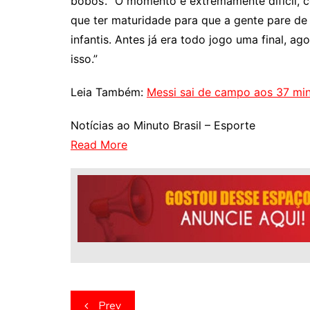
bobos’. “O momento é extremamente difícil, 
que ter maturidade para que a gente pare de
infantis. Antes já era todo jogo uma final, a
isso.”
Leia Também:
Messi sai de campo aos 37 mi
Notícias ao Minuto Brasil – Esporte
Read More
Navegação
Prev