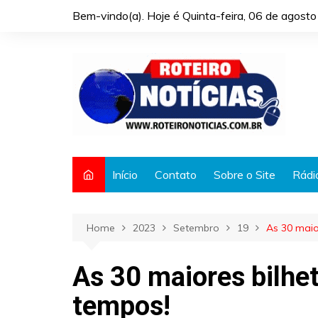
Skip
Bem-vindo(a). Hoje é
Quinta-feira, 06 de agost
to
content
Início
Contato
Sobre o Site
Rádi
Home
2023
Setembro
19
As 30 maio
As 30 maiores bilhet
tempos!