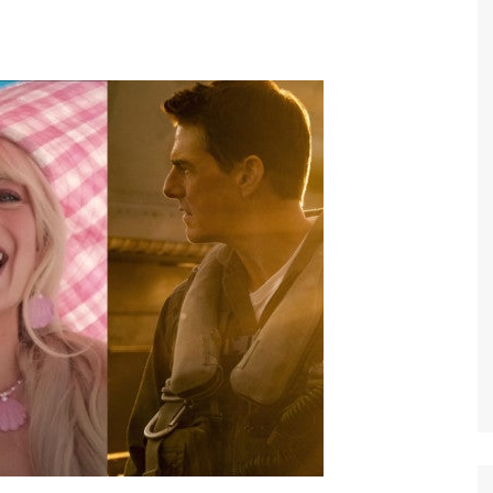
Economia
Esportes
Fama e TV
Justiça
Mundo
Política
Saúde