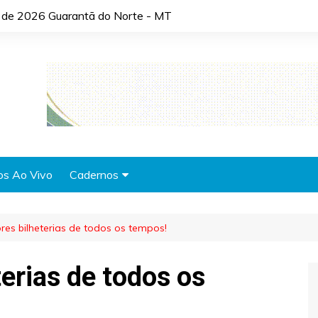
o de 2026 Guarantã do Norte - MT
os Ao Vivo
Cadernos
Agronotícias
res bilheterias de todos os tempos!
Automóveis
Brasil
erias de todos os
Cidades
Cultura