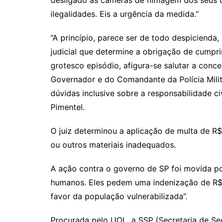
desligado as câmeras de filmagem dos seus u
ilegalidades. Eis a urgência da medida.”
“A princípio, parece ser de todo despicienda
judicial que determine a obrigação de cumpri
grotesco episódio, afigura-se salutar a conc
Governador e do Comandante da Polícia Milit
dúvidas inclusive sobre a responsabilidade civ
Pimentel.
O juiz determinou a aplicação de multa de R
ou outros materiais inadequados.
A ação contra o governo de SP foi movida po
humanos. Eles pedem uma indenização de R$ 
favor da população vulnerabilizada”.
Procurada pelo UOL, a SSP (Secretaria de Se