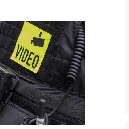
Economia
Esportes
Fama e TV
Justiça
Mundo
Política
Saúde