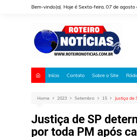
Skip
Bem-vindo(a). Hoje é
Sexta-feira, 07 de agost
to
content
Início
Contato
Sobre o Site
Rádi
Home
2023
Setembro
15
Justiça de
Justiça de SP deter
por toda PM após ca