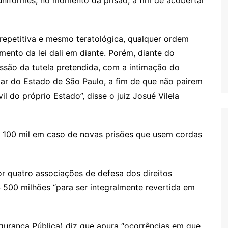
niformes, no momento da prisão, a fim de acobertar
, repetitiva e mesmo teratológica, qualquer ordem
mento da lei dali em diante. Porém, diante do
essão da tutela pretendida, com a intimação do
ar do Estado de São Paulo, a fim de que não pairem
il do próprio Estado”, disse o juiz Josué Vilela
$ 100 mil em caso de novas prisões que usem cordas
r quatro associações de defesa dos direitos
500 milhões “para ser integralmente revertida em
gurança Pública) diz que apura “ocorrências em que