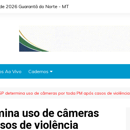
o de 2026 Guarantã do Norte - MT
os Ao Vivo
Cadernos
Agronotícias
 SP determina uso de câmeras por toda PM após casos de violência
Automóveis
Brasil
mina uso de câmeras
Cidades
sos de violência
Cultura